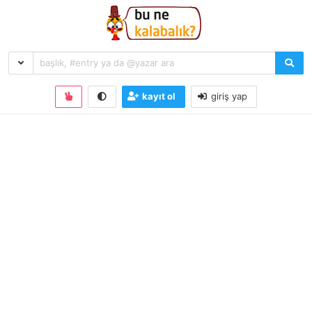
kayıt ol
giriş yap