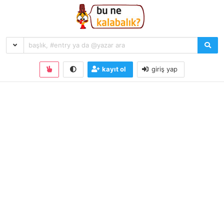
kayıt ol
giriş yap