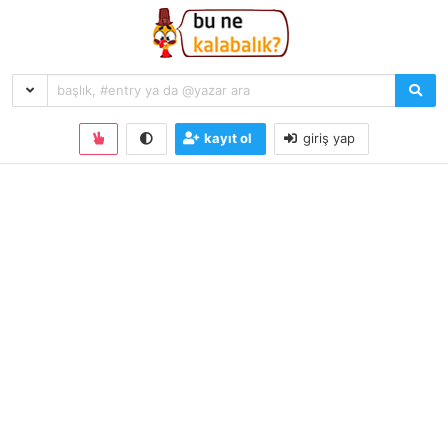
kayıt ol
giriş yap