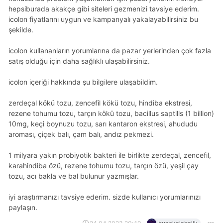
hepsiburada akakçe gibi siteleri gezmenizi tavsiye ederim.
icolon fiyatlarını uygun ve kampanyalı yakalayabilirsiniz bu
şekilde.
icolon kullananların yorumlarına da pazar yerlerinden çok fazla
satış olduğu için daha sağlıklı ulaşabilirsiniz.
icolon içeriği hakkında şu bilgilere ulaşabildim.
zerdeçal kökü tozu, zencefil kökü tozu, hindiba ekstresi,
rezene tohumu tozu, tarçın kökü tozu, bacillus saptills (1 billion)
10mg, keçi boynuzu tozu, sarı kantaron ekstresi, ahududu
aroması, çiçek balı, çam balı, andız pekmezi.
1 milyara yakın probiyotik bakteri ile birlikte zerdeçal, zencefil,
karahindiba özü, rezene tohumu tozu, tarçın özü, yeşil çay
tozu, acı bakla ve bal bulunur yazmışlar.
iyi araştırmanızı tavsiye ederim. sizde kullanıcı yorumlarınızı
paylaşın.