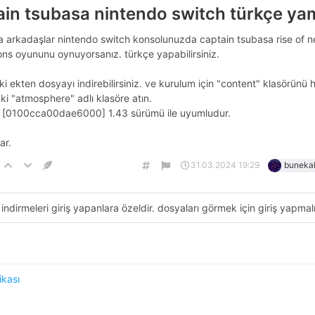
ain tsubasa nintendo switch türkçe ya
 arkadaşlar nintendo switch konsolunuzda captain tsubasa rise of 
ns oyununu oynuyorsanız. türkçe yapabilirsiniz.
i ekten dosyayı indirebilirsiniz. ve kurulum için "content" klasörünü 
ki "atmosphere" adlı klasöre atın.
 [0100cca00dae6000] 1.43 sürümü ile uyumludur.
ar.
31.03.2024 19:29
bunekal
indirmeleri giriş yapanlara özeldir. dosyaları görmek için giriş yapmalı
tikası