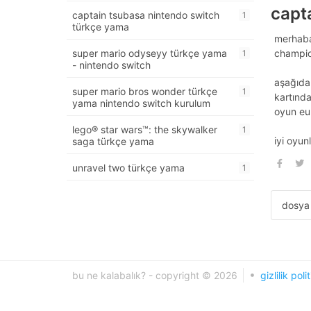
capt
captain tsubasa nintendo switch
1
türkçe yama
merhaba
super mario odyseyy türkçe yama
champio
1
- nintendo switch
aşağıdak
super mario bros wonder türkçe
1
kartında
yama nintendo switch kurulum
oyun eu
lego® star wars™: the skywalker
1
iyi oyunl
saga türkçe yama
unravel two türkçe yama
1
dosya 
bu ne kalabalık? - copyright © 2026
gizlilik poli