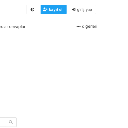
kayıt ol
giriş yap
diğerleri
rular cevaplar