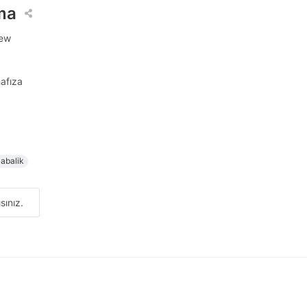
ma
new
hafıza
abalik
sınız.