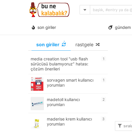
son giriler
gündem
son giriler
rastgele
media creation tool "usb flash
1
sürücüsü bulamıyoruz" hatası:
çözüm önerileri
sorvagen smart kullanıcı
1
yorumları
madetoll kullanıcı
2
yorumları
maderise krem kullanıcı
3
yorumları
sıra