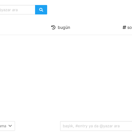
bugün
so
lama